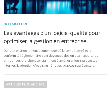
INTÉGRATION
Les avantages d’un logiciel qualité pour
optimiser la gestion en entreprise
Dans un environnement économique où la compétitivité et la
conformité réglementaire sont devenues des enjeux majeurs, les
entreprises cherchent constamment à améliorer leurs processus
internes. L'adoption d'outils numériques adaptés représente …
N
a
ARTICLES PLUS ANCIENS
v
i
g
a