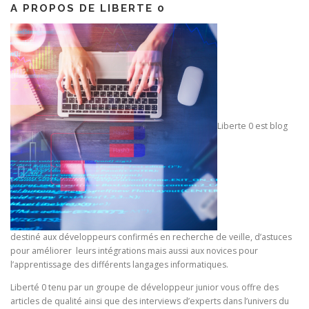
A PROPOS DE LIBERTE 0
t
i
o
n
d
e
s
Liberte 0 est blog
a
r
t
i
c
l
destiné aux développeurs confirmés en recherche de veille, d’astuces
e
pour améliorer leurs intégrations mais aussi aux novices pour
s
l’apprentissage des différents langages informatiques.
Liberté 0 tenu par un groupe de développeur junior vous offre des
articles de qualité ainsi que des interviews d’experts dans l’univers du