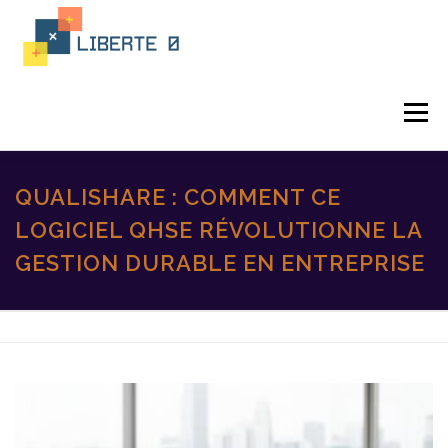
Aller
au
contenu
Menu
ACTUALITÉ
PROGRAMATION
QUALISHARE : COMMENT CE
LOGICIEL QHSE RÉVOLUTIONNE LA
GESTION DURABLE EN ENTREPRISE
LANGAGE INFORMATIQUE
FORMATION PROGRAMATION
INTÉGRATION
IA