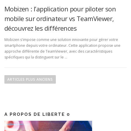
Mobizen : l’application pour piloter son
mobile sur ordinateur vs TeamViewer,
découvrez les différences
Mobizen s'impose comme une solution innovante pour gérer votre
smartphone depuis votre ordinateur. Cette application propose une
approche différente de TeamViewer, avec des caractéristiques
spécifiques qui la distinguent sur le …
N
a
ARTICLES PLUS ANCIENS
v
i
g
a
A PROPOS DE LIBERTE 0
t
i