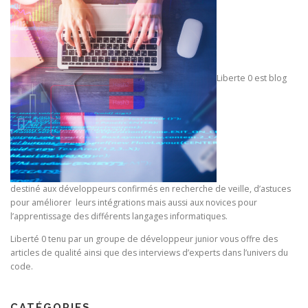
o
n
d
e
s
Liberte 0 est blog
a
r
t
i
c
l
destiné aux développeurs confirmés en recherche de veille, d’astuces
e
pour améliorer leurs intégrations mais aussi aux novices pour
s
l’apprentissage des différents langages informatiques.
Liberté 0 tenu par un groupe de développeur junior vous offre des
articles de qualité ainsi que des interviews d’experts dans l’univers du
code.
CATÉGORIES