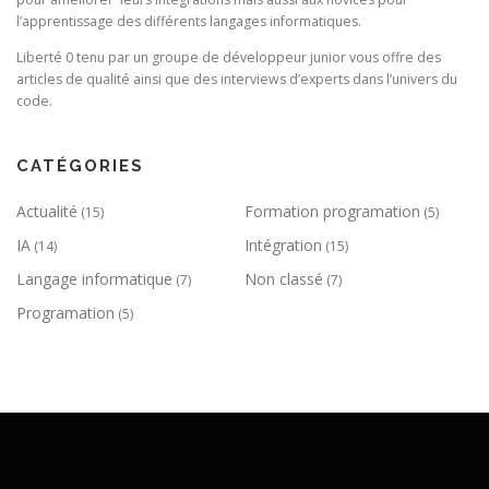
l’apprentissage des différents langages informatiques.
Liberté 0 tenu par un groupe de développeur junior vous offre des
articles de qualité ainsi que des interviews d’experts dans l’univers du
code.
CATÉGORIES
Actualité
Formation programation
(15)
(5)
IA
Intégration
(14)
(15)
Langage informatique
Non classé
(7)
(7)
Programation
(5)