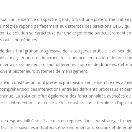
bal sur l'ensemble du spectre QHSE, offrant une plateforme unifiée p
 intégrée répond parfaitement aux attentes des directions QHSE qui 
. La solution se caractérise par une ergonomie particulièrement soig
es outils numériques.
ans l'intégration progressive de l'intelligence artificielle au sein d
ple d'analyser automatiquement les tendances en matière de non-conf
per certains risques en croisant différentes sources de données. Cett
 peuvent piloter leurs systèmes de management.
o constitue un outil précieux pour visualiser l'ensemble des activités
la compréhension des interactions entre les différents processus et per
tinue. La solution offre également des fonctionnalités avancées de ge
ier les interventions, de collecter les constats sur le terrain via l'app
 de responsabilité sociétale des entreprises dans leur stratégie tr
acilite le suivi des indicateurs environnementaux, sociaux et de gou