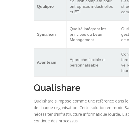
Solution complète pour
Ges
Qualipro
entreprises industrielles
stru
et ETI
com
Qualité intégrant les
Outi
Symalean
principes du Lean
gest
Management
de v
Conf
Approche flexible et
form
Avanteam
personnalisable
veil
four
Qualishare
Qualishare s'impose comme une référence dans le d
de chaque organisation. Cette solution en mode Sa
nécessiter d'infrastructure informatique lourde. L'a
continue des processus.