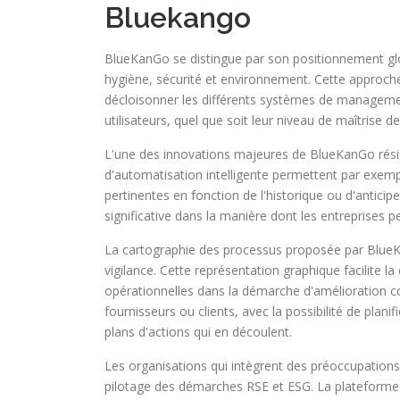
Bluekango
BlueKanGo se distingue par son positionnement glo
hygiène, sécurité et environnement. Cette approche
décloisonner les différents systèmes de management
utilisateurs, quel que soit leur niveau de maîtrise d
L'une des innovations majeures de BlueKanGo réside d
d'automatisation intelligente permettent par exem
pertinentes en fonction de l'historique ou d'antici
significative dans la manière dont les entreprises
La cartographie des processus proposée par BlueKanG
vigilance. Cette représentation graphique facilite 
opérationnelles dans la démarche d'amélioration con
fournisseurs ou clients, avec la possibilité de planif
plans d'actions qui en découlent.
Les organisations qui intègrent des préoccupations
pilotage des démarches RSE et ESG. La plateforme f