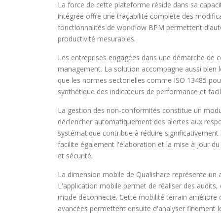
La force de cette plateforme réside dans sa capacit
intégrée offre une traçabilité complète des modifi
fonctionnalités de workflow BPM permettent d'autom
productivité mesurables.
Les entreprises engagées dans une démarche de cert
management. La solution accompagne aussi bien les 
que les normes sectorielles comme ISO 13485 pour l
synthétique des indicateurs de performance et facili
La gestion des non-conformités constitue un modul
déclencher automatiquement des alertes aux respons
systématique contribue à réduire significativement le
facilite également l'élaboration et la mise à jour 
et sécurité.
La dimension mobile de Qualishare représente un ato
L'application mobile permet de réaliser des audit
mode déconnecté. Cette mobilité terrain améliore c
avancées permettent ensuite d'analyser finement les