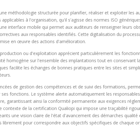
e méthodologie structurée pour planifier, réaliser et exploiter les aud
pplicables à l'organisation, qu'il s'agisse des normes ISO génériques 
par une interface mobile qui permet aux auditeurs de renseigner leurs 
 correctives aux responsables identifiés. Cette digitalisation du proce
a mise en œuvre des actions d'amélioration.
 production ou d'exploitation apprécient particulièrement les fonction
é homogène sur l'ensemble des implantations tout en conservant la 
ques facilite les échanges de bonnes pratiques entre les sites et simpl
teurs.
ancées de gestion des compétences et de suivi des formations, perme
r ses fonctions. Le système alerte automatiquement les responsables 
ire, garantissant ainsi la conformité permanente aux exigences régle
 contexte de la certification Qualiopi qui impose une traçabilité rigo
ants une vision claire de l'état d'avancement des démarches qualité et
s librement pour correspondre aux objectifs spécifiques de chaque or