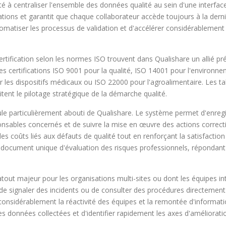
é à centraliser l'ensemble des données qualité au sein d'une interfac
cations et garantit que chaque collaborateur accède toujours à la dern
atiser les processus de validation et d'accélérer considérablement le
ification selon les normes ISO trouvent dans Qualishare un allié pré
certifications ISO 9001 pour la qualité, ISO 14001 pour l'environneme
es dispositifs médicaux ou ISO 22000 pour l'agroalimentaire. Les tab
tent le pilotage stratégique de la démarche qualité.
e particulièrement abouti de Qualishare. Le système permet d'enregi
ables concernés et de suivre la mise en œuvre des actions corrective
s coûts liés aux défauts de qualité tout en renforçant la satisfaction c
du document unique d'évaluation des risques professionnels, répondant
ut majeur pour les organisations multi-sites ou dont les équipes inte
s, de signaler des incidents ou de consulter des procédures directem
onsidérablement la réactivité des équipes et la remontée d'informatio
 données collectées et d'identifier rapidement les axes d'amélioration