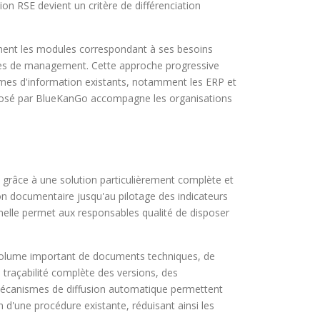
on RSE devient un critère de différenciation
ment les modules correspondant à ses besoins
tèmes de management. Cette approche progressive
stèmes d'information existants, notamment les ERP et
roposé par BlueKanGo accompagne les organisations
re grâce à une solution particulièrement complète et
on documentaire jusqu'au pilotage des indicateurs
nnelle permet aux responsables qualité de disposer
 volume important de documents techniques, de
 traçabilité complète des versions, des
es mécanismes de diffusion automatique permettent
d'une procédure existante, réduisant ainsi les