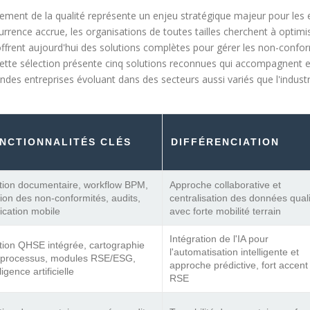
ment de la qualité représente un enjeu stratégique majeur pour les 
rrence accrue, les organisations de toutes tailles cherchent à optimis
frent aujourd'hui des solutions complètes pour gérer les non-conformi
 Cette sélection présente cinq solutions reconnues qui accompagnent e
andes entreprises évoluant dans des secteurs aussi variés que l'industri
NCTIONNALITÉS CLÉS
DIFFÉRENCIATION
tion documentaire, workflow BPM,
Approche collaborative et
ion des non-conformités, audits,
centralisation des données qual
ication mobile
avec forte mobilité terrain
Intégration de l'IA pour
ion QHSE intégrée, cartographie
l'automatisation intelligente et
 processus, modules RSE/ESG,
approche prédictive, fort accent
ligence artificielle
RSE