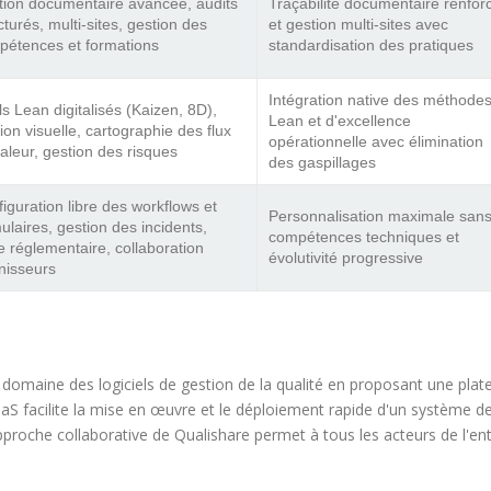
tion documentaire avancée, audits
Traçabilité documentaire renfor
cturés, multi-sites, gestion des
et gestion multi-sites avec
pétences et formations
standardisation des pratiques
Intégration native des méthode
ls Lean digitalisés (Kaizen, 8D),
Lean et d'excellence
ion visuelle, cartographie des flux
opérationnelle avec élimination
aleur, gestion des risques
des gaspillages
iguration libre des workflows et
Personnalisation maximale san
ulaires, gestion des incidents,
compétences techniques et
le réglementaire, collaboration
évolutivité progressive
nisseurs
omaine des logiciels de gestion de la qualité en proposant une pla
aS facilite la mise en œuvre et le déploiement rapide d'un système 
pproche collaborative de Qualishare permet à tous les acteurs de l'ent