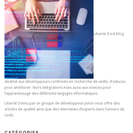
o
n
d
e
s
Liberte 0 est blog
a
r
t
i
c
l
destiné aux développeurs confirmés en recherche de veille, d’astuces
e
pour améliorer leurs intégrations mais aussi aux novices pour
s
l’apprentissage des différents langages informatiques.
Liberté 0 tenu par un groupe de développeur junior vous offre des
articles de qualité ainsi que des interviews d’experts dans l’univers du
code.
CATÉGORIES