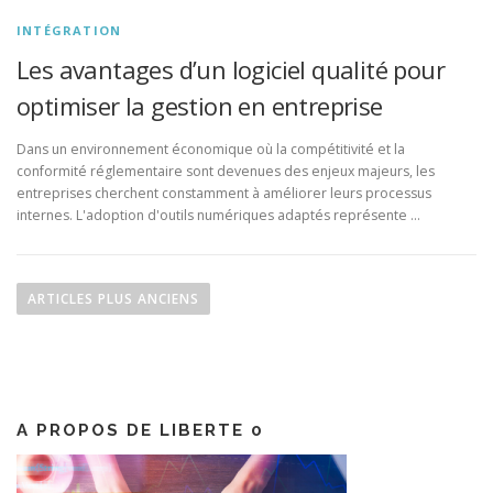
INTÉGRATION
Les avantages d’un logiciel qualité pour
optimiser la gestion en entreprise
Dans un environnement économique où la compétitivité et la
conformité réglementaire sont devenues des enjeux majeurs, les
entreprises cherchent constamment à améliorer leurs processus
internes. L'adoption d'outils numériques adaptés représente …
N
a
ARTICLES PLUS ANCIENS
v
i
g
a
A PROPOS DE LIBERTE 0
t
i