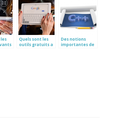
assurances
 les
Quels sont les
Des notions
ovants
outils gratuits a
importantes de
 pour
posseder
la
obligatoirement
programmation
 ?
pour son
C++
entreprise ?