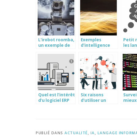
votre PC
les pl
Windows
perfo
L’irobot roomba,
Exemples
Petit 
un exemple de
d’intelligence
les la
technologie de
artificielle à
infor
l’IA
travers des
réalisations
Quel est l’intérêt
Six raisons
Survei
d’u logiciel ERP
d’utiliser un
mieux 
pour la gestion
logiciel de
la cle 
des stocks ?
laboratoire
cybers
entrep
PUBLIÉ DANS
ACTUALITÉ
,
IA
,
LANGAGE INFORM