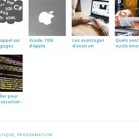
us
pareils?
rmants
rappel sur
Xcode, l’IDE
Les avantages
Quels sont
ngages
d’Apple
d’avoir un
outils inn
matiques
logiciel
a posseder
immobilier
gerer son
quand on a une
entreprise
agence.
ller pour
securiser :
de la
ecurite en
rise
ATIQUE
,
PROGRAMATION