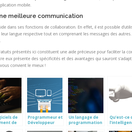
plication mobile.
 une meilleure communication
e dans ses fonctions de collaboration. En effet, il est possible d’utili
ns leur langue respective tout en comprenant les messages des autres
.
gratuits présentés ici constituent une aide précieuse pour faciliter la 
tre eux présente des spécificités et des avantages qui sauront s’adapt
i vous convient le mieux !
giciels de
Programmeur et
Un langage de
Qu’est-ce 
ement de
Développeur
programmation
l’intellige
gratuits
Web sont-ils
plein d’avenir
artificielle