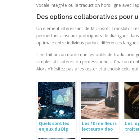
vocale intégrée ou la traduction hors-ligne avec l’ap
Des options collaboratives pour
Un élément intéressant de Microsoft Translator résid
permettant ainsi aux participants de dialoguer da
optimale entre individus parlant différentes langues
Il ne fait aucun doute que les outils de traduction 
simples utilisateurs ou professionnels. Chacun d’en
Alors n’hésitez pas à les tester et à choisir celui qu
Quels sont les
Les 10 meilleurs
Les lo
enjeux du Big
lecteurs video
trait
data ?
gratuits pour
texte 