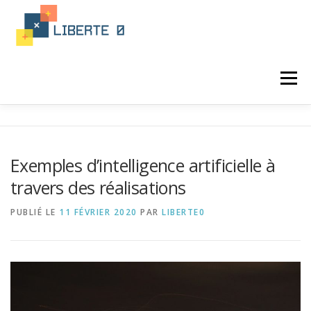
Aller
au
contenu
Menu
ACTUALITÉ
PROGRAMATION
Exemples d’intelligence artificielle à
travers des réalisations
LANGAGE INFORMATIQUE
PUBLIÉ LE
11 FÉVRIER 2020
PAR
LIBERTE0
FORMATION PROGRAMATION
INTÉGRATION
IA