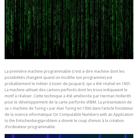
La première machine programmable (c’est-à-dire machine dont les
possibilités changent quand on modifie son programme) est
probablement le métier à tisser de Jacquard, qui a été réalisé en 1801.
La machine utilisait des cartons perforés dont les trous indiquaient le
motif à réaliser. Cette technique a été améliorée par Herman Hollerith
pour le développement de la carte perforée d’IBM. La présentation de
sa « machine de Turing » par Alan Turing en 1936 dans l’article fondateur
de la science informatique On Computable Numbers with an Application
to the Entscheidungsproblem a donné le coup d’envoi à la création
d’ordinateur programmable.