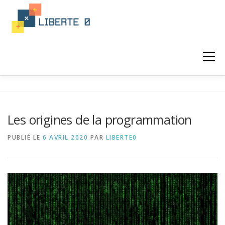
Aller
au
contenu
Menu
ACTUALITÉ
PROGRAMATION
Les origines de la programmation
LANGAGE INFORMATIQUE
PUBLIÉ LE
6 AVRIL 2020
PAR
LIBERTE0
FORMATION PROGRAMATION
INTÉGRATION
IA