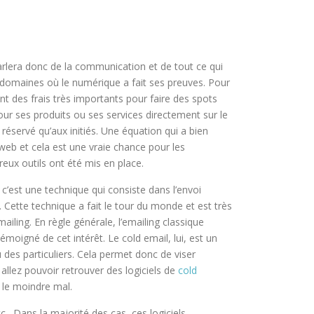
parlera donc de la communication et de tout ce qui
s domaines où le numérique a fait ses preuves. Pour
t des frais très importants pour faire des spots
our ses produits ou ses services directement sur le
éservé qu’aux initiés. Une équation qui a bien
 web et cela est une vraie chance pour les
reux outils ont été mis en place.
, c’est une technique qui consiste dans l’envoi
c. Cette technique a fait le tour du monde et est très
ailing. En règle générale, l’emailing classique
moigné de cet intérêt. Le cold email, lui, est un
des particuliers. Cela permet donc de viser
allez pouvoir retrouver des logiciels de
cold
s le moindre mal.
tc. Dans la majorité des cas, ces logiciels