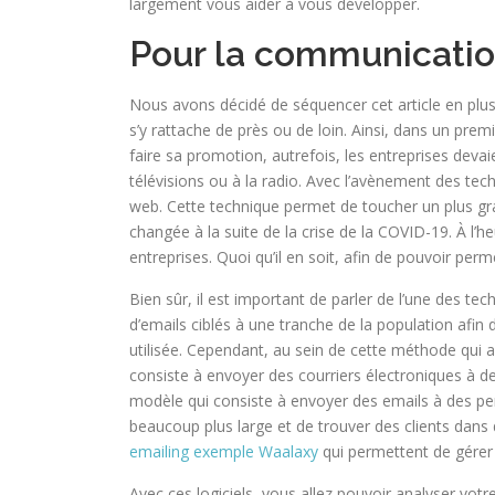
largement vous aider à vous développer.
Pour la communicati
Nous avons décidé de séquencer cet article en plusi
s’y rattache de près ou de loin. Ainsi, dans un pre
faire sa promotion, autrefois, les entreprises dev
télévisions ou à la radio. Avec l’avènement des tec
web. Cette technique permet de toucher un plus gran
changée à la suite de la crise de la COVID-19. À l’h
entreprises. Quoi qu’il en soit, afin de pouvoir p
Bien sûr, il est important de parler de l’une des tec
d’emails ciblés à une tranche de la population afin d
utilisée. Cependant, au sein de cette méthode qui a f
consiste à envoyer des courriers électroniques à de
modèle qui consiste à envoyer des emails à des per
beaucoup plus large et de trouver des clients dans 
emailing exemple Waalaxy
qui permettent de gérer
Avec ces logiciels, vous allez pouvoir analyser votr