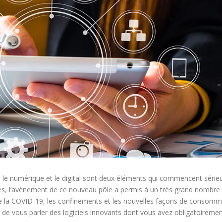
 le numérique et le digital sont deux éléments qui commencent sérieu
es, l’avènement de ce nouveau pôle a permis à un très grand nombre d’
e de la COVID-19, les confinements et les nouvelles façons de consomm
é de vous parler des logiciels innovants dont vous avez obligatoiremen