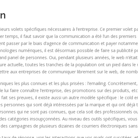
on
eurs volets spécifiques nécessaires à l’entreprise. Ce premier volet 
mier temps, il faut savoir que la communication a été l’un des premier
aient passer par le biais d’agence de communication et payer notammen
hnologies numériques, il est désormais possible de faire sa publicité p
d panel de personnes. Oui, pendant plusieurs années, le web n’était r
eure actuelle, toutes les tranches de la population ont un pied dans le
ermettre aux entreprises de communiquer librement sur le web, de nomb
hniques les plus connues et les plus prisées : l’emailing. Concrètement
e lui faire connaître l’entreprise, des promotions sur des produits, et
ait ses preuves, il existe aussi un autre modèle spécifique : le cold em
s personnes qui sont déjà intéressées par la marque et qui ont déjà té
sonnes qui ne sont pas connues, que cela soit des professionnels ou 
des catégories insoupçonnées. Au niveau des outils spécifiques, vous 
 des campagnes de plusieurs dizaines de courriers électroniques san
e taux de réponse, voir les interactions que vos mails ont suscitées, e