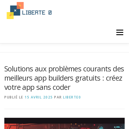
Aller
au
contenu
Menu
ACTUALITÉ
PROGRAMATION
Solutions aux problèmes courants des
meilleurs app builders gratuits : créez
LANGAGE INFORMATIQUE
votre app sans coder
PUBLIÉ LE
15 AVRIL 2025
PAR
LIBERTE0
FORMATION PROGRAMATION
INTÉGRATION
IA