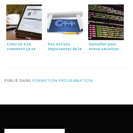
Créer un site,
Des notions
Surveiller pour
comment ça se
importantes de la
mieux securiser :
passe ?
programmation
la cle de la
C++
cybersecurite en
entreprise
PUBLIÉ DANS
FORMATION PROGRAMATION