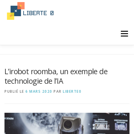
Aller
au
contenu
Menu
ACTUALITÉ
PROGRAMATION
L’irobot roomba, un exemple de
technologie de l’IA
LANGAGE INFORMATIQUE
PUBLIÉ LE
6 MARS 2020
PAR
LIBERTE0
FORMATION PROGRAMATION
INTÉGRATION
IA