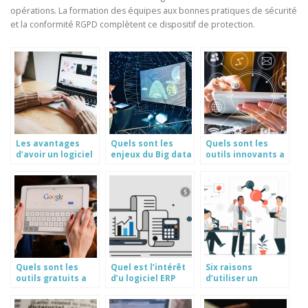
opérations. La formation des équipes aux bonnes pratiques de sécurité
et la conformité RGPD complètent ce dispositif de protection.
Les avantages
Quels sont les
Quels sont les
d’avoir un logiciel
enjeux du Big data
outils innovants a
immobilier quand
?
posseder pour
on a une agence.
gerer son
entreprise ?
Quels sont les
Quel est l’intérêt
Six raisons
outils gratuits a
d’u logiciel ERP
d’utiliser un
posseder
pour la gestion
logiciel de
obligatoirement
des stocks ?
laboratoire