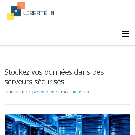
Aller
au
contenu
Menu
ACTUALITÉ
PROGRAMATION
Stockez vos données dans des
serveurs sécurisés
LANGAGE INFORMATIQUE
PUBLIÉ LE
14 JANVIER 2025
PAR
LIBERTE0
FORMATION PROGRAMATION
INTÉGRATION
IA