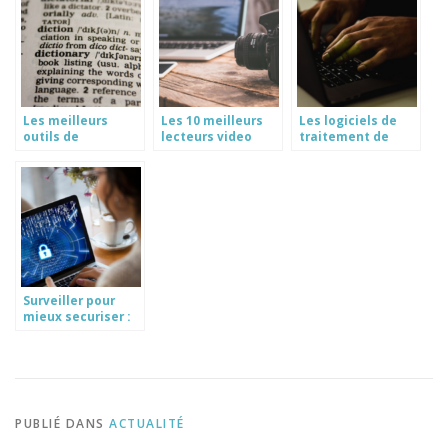
pour son
entreprise ?
Les meilleurs
Les 10 meilleurs
Les logiciels de
outils de
lecteurs video
traitement de
traduction
gratuits pour
texte gratuits les
gratuits : le top 4 a
votre PC Windows
plus performants
decouvrir
Surveiller pour
mieux securiser :
la cle de la
cybersecurite en
entreprise
PUBLIÉ DANS
ACTUALITÉ