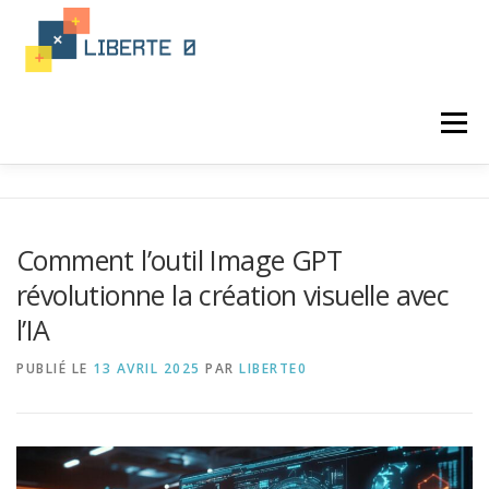
Aller
au
contenu
Menu
ACTUALITÉ
PROGRAMATION
Comment l’outil Image GPT
révolutionne la création visuelle avec
LANGAGE INFORMATIQUE
l’IA
PUBLIÉ LE
13 AVRIL 2025
PAR
LIBERTE0
FORMATION PROGRAMATION
INTÉGRATION
IA