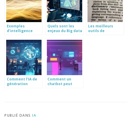
Exemples
Quels sont les
Les meilleurs
d’intelligence
enjeux du Big data
outils de
artificielle à
?
traduction
travers des
gratuits : le top 4 a
réalisations
decouvrir
Comment l’IA de
Comment un
génération
chatbot peut
d’images
transformer votre
transforme la
stratégie de
création visuelle
service client
des entreprises
PUBLIÉ DANS
IA